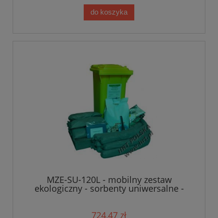
do koszyka
MZE-SU-120L - mobilny zestaw
ekologiczny - sorbenty uniwersalne -
120L
724,47 zł