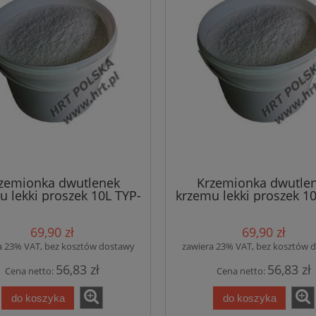
zemionka dwutlenek
Krzemionka dwutle
u lekki proszek 10L TYP-
krzemu lekki proszek 10
30
180
69,90 zł
69,90 zł
a 23% VAT, bez kosztów dostawy
zawiera 23% VAT, bez kosztów 
56,83 zł
56,83 zł
Cena netto:
Cena netto:
do koszyka
do koszyka