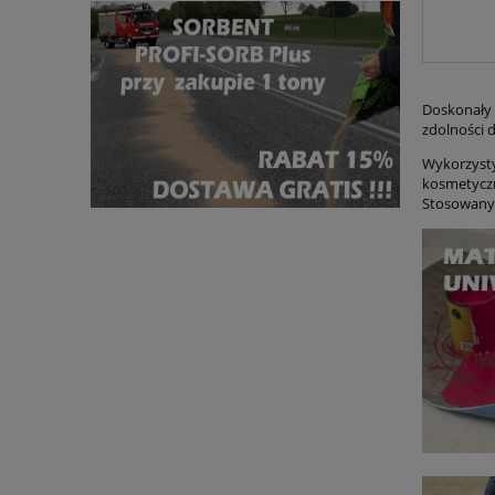
Doskonały 
zdolności d
Wykorzysty
kosmetyczn
Stosowany w