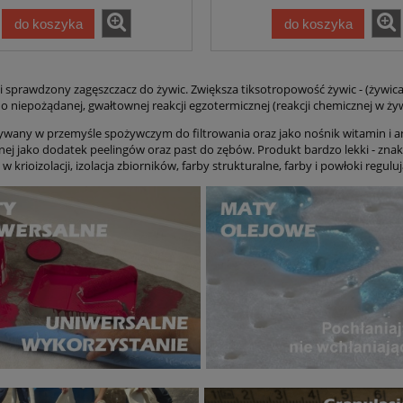
do koszyka
do koszyka
i sprawdzony zagęszczacz do żywic. Zwiększa tiksotropowość żywic - (żywica
o niepożądanej, gwałtownej reakcji egzotermicznej (reakcji chemicznej w żywi
wany w przemyśle spożywczym do filtrowania oraz jako nośnik witamin i 
ej jako dodatek peelingów oraz past do zębów. Produkt bardzo lekki - znak
 krioizolacji, izolacja zbiorników, farby strukturalne, farby i powłoki regul