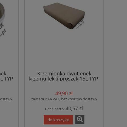
nek
Krzemionka dwutlenek
L TYP-
krzemu lekki proszek 15L TYP-
180
49,90 zł
dostawy
zawiera 23% VAT, bez kosztów dostawy
40,57 zł
Cena netto:
do koszyka