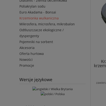
Diatomit - ziemia okrzemkowa
Poliakrylan sodu
Euro Akadama - Bonsai
Krzemionka wulkaniczna
Mikrosfera, microsfera, mikrobalon
Odtłuszczacze ekologiczne /
dyspergenty
Pojemniki na sorbent
Akcesoria
Oferta hurtowa
Nowości
Kr
krzem
Promocje
Wersje językowe
zawier