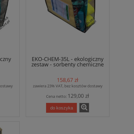
iczny
EKO-CHEM-35L - ekologiczny
zestaw - sorbenty chemiczne
TEST
35L / ATEST
158,67 zł
dostawy
zawiera 23% VAT, bez kosztów dostawy
129,00 zł
Cena netto:
do koszyka