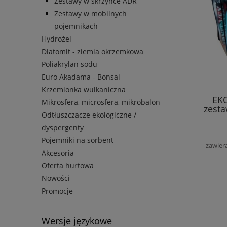
Zestawy w skrzynce ADR
Zestawy w mobilnych
pojemnikach
Hydrożel
Diatomit - ziemia okrzemkowa
Poliakrylan sodu
Euro Akadama - Bonsai
Krzemionka wulkaniczna
EKO
Mikrosfera, microsfera, mikrobalon
zesta
Odtłuszczacze ekologiczne /
dyspergenty
Pojemniki na sorbent
zawier
Akcesoria
Oferta hurtowa
Nowości
Promocje
Wersje językowe