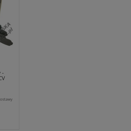
 -
CV
dostawy