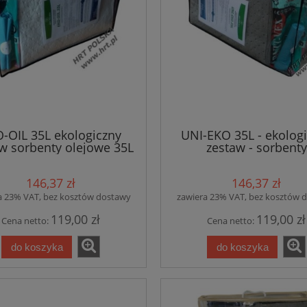
-OIL 35L ekologiczny
UNI-EKO 35L - ekolog
w sorbenty olejowe 35L
zestaw - sorbenty
/ ATEST
uniwersalne 35L / A
146,37 zł
146,37 zł
a 23% VAT, bez kosztów dostawy
zawiera 23% VAT, bez kosztów 
119,00 zł
119,00 zł
Cena netto:
Cena netto:
do koszyka
do koszyka